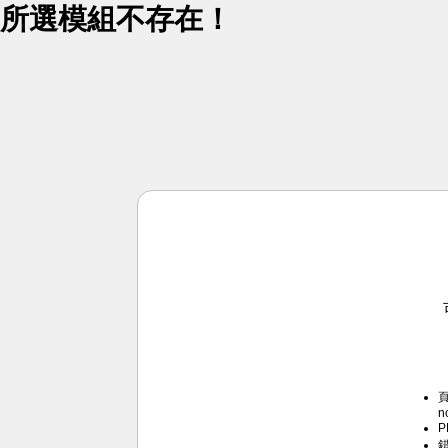
所選模組不存在！
頁
n
P
錯